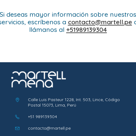
Si deseas mayor información sobre nuestro
servicios, escríbenos a
contacto@martell.pe
llámanos al
+51989139304
Calle Luis Pasteur 1228, Int. 503, Lince, Código
Postal 15073, Lima, Perú
+51 989139304
Se
abre
Se
contacto@martell.pe
en
abre