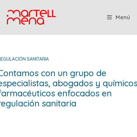
Saltar
al
contenido
Menú
REGULACIÓN SANITARIA
Contamos con un grupo de
especialistas, abogados y químico
farmacéuticos enfocados en
regulación sanitaria