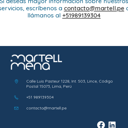
Si deseas mayor información sobre nuestro
servicios, escríbenos a
contacto@martell.pe
llámanos al
+51989139304
Calle Luis Pasteur 1228, Int. 503, Lince, Código
Postal 15073, Lima, Perú
+51 989139304
Se
abre
Se
contacto@martell.pe
en
abre
en
tu
tu
aplicación